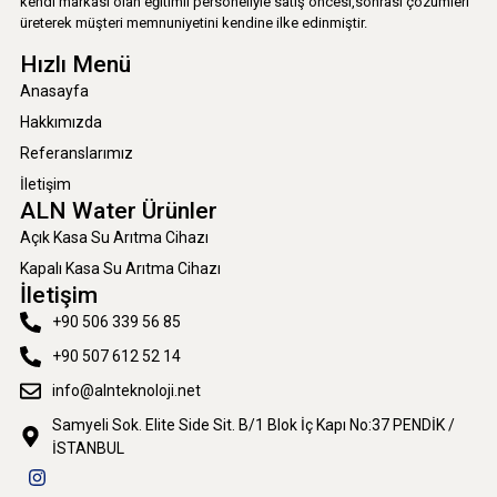
kendi markası olan eğitimli personeliyle satış öncesi,sonrası çözümleri
üreterek müşteri memnuniyetini kendine ilke edinmiştir.
Hızlı Menü
Anasayfa
Hakkımızda
Referanslarımız
İletişim
ALN Water Ürünler
Açık Kasa Su Arıtma Cihazı
Kapalı Kasa Su Arıtma Cihazı
İletişim
+90 506 339 56 85
+90 507 612 52 14
info@alnteknoloji.net
Samyeli Sok. Elite Side Sit. B/1 Blok İç Kapı No:37 PENDİK /
İSTANBUL