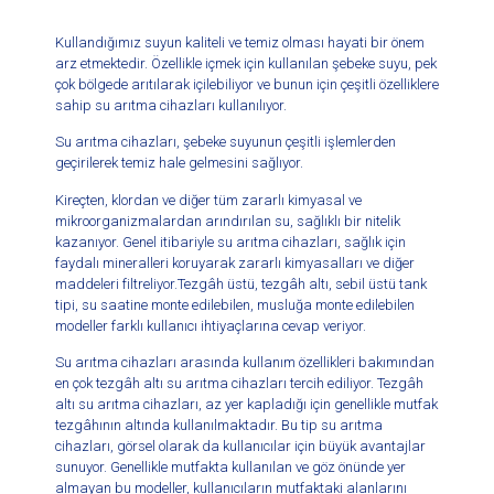
Kullandığımız suyun kaliteli ve temiz olması hayati bir önem
arz etmektedir. Özellikle içmek için kullanılan şebeke suyu, pek
çok bölgede arıtılarak içilebiliyor ve bunun için çeşitli özelliklere
sahip su arıtma cihazları kullanılıyor.
Su arıtma cihazları, şebeke suyunun çeşitli işlemlerden
geçirilerek temiz hale gelmesini sağlıyor.
Kireçten, klordan ve diğer tüm zararlı kimyasal ve
mikroorganizmalardan arındırılan su, sağlıklı bir nitelik
kazanıyor. Genel itibariyle su arıtma cihazları, sağlık için
faydalı mineralleri koruyarak zararlı kimyasalları ve diğer
maddeleri filtreliyor.Tezgâh üstü, tezgâh altı, sebil üstü tank
tipi, su saatine monte edilebilen, musluğa monte edilebilen
modeller farklı kullanıcı ihtiyaçlarına cevap veriyor.
Su arıtma cihazları arasında kullanım özellikleri bakımından
en çok tezgâh altı su arıtma cihazları tercih ediliyor. Tezgâh
altı su arıtma cihazları, az yer kapladığı için genellikle mutfak
tezgâhının altında kullanılmaktadır. Bu tip su arıtma
cihazları, görsel olarak da kullanıcılar için büyük avantajlar
sunuyor. Genellikle mutfakta kullanılan ve göz önünde yer
almayan bu modeller, kullanıcıların mutfaktaki alanlarını