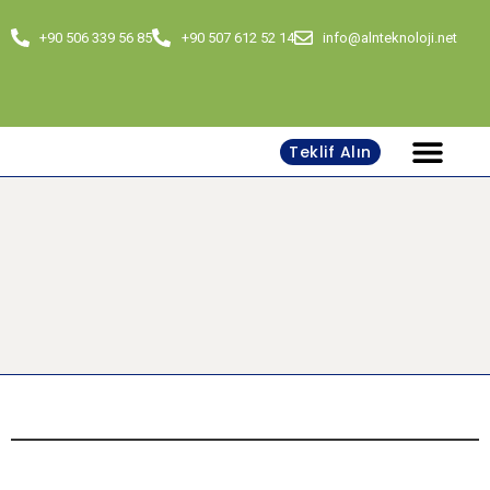
+90 506 339 56 85
+90 507 612 52 14
info@alnteknoloji.net
Teklif Alın