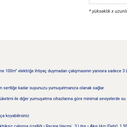
* yükseklik x uzunl
 100m” elektriğe ihtiyaç duymadan çalışmasının yanısıra sadece 3 Li
tenilen sertliğe kadar suyunuzu yumuşatmanıza olanak sağlar.
ketimi ile diğer yumuşatma cihazlarına göre minimal seviyelerde su tü
a koyabilirsiniz.
ksiz çalışma özelliği • Reçine Hacmi : 3 Litre • Akış Hızı (Debi): 1.5