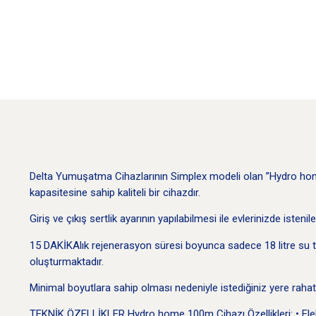
Delta Yumuşatma Cihazlarının Simplex modeli olan ”Hydro home
kapasitesine sahip kaliteli bir cihazdır.
Giriş ve çıkış sertlik ayarının yapılabilmesi ile evlerinizde is
15 DAKİKAlık rejenerasyon süresi boyunca sadece 18 litre su tü
oluşturmaktadır.
Minimal boyutlara sahip olması nedeniyle istediğiniz yere rahatç
TEKNİK ÖZELLİKLER Hydro home 100m Cihazı Özellikleri: • Elektri