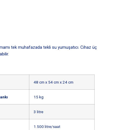
 tamamı tek muhafazada tekli su yumuşatıcı. Cihaz üç
bilir.
48 cm x 54 cm x 24 cm
tankı
15 kg
3 litre
1.500 litre/saat