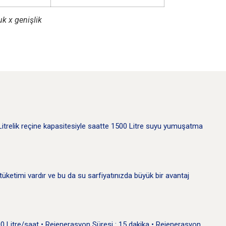
uk x genişlik
trelik reçine kapasitesiyle saatte 1500 Litre suyu yumuşatma
ketimi vardır ve bu da su sarfiyatınızda büyük bir avantaj
00 Litre/saat • Rejenerasyon Süresi : 15 dakika • Rejenerasyon