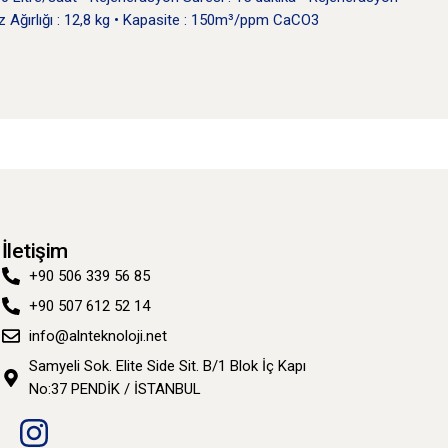
haz Ağırlığı : 12,8 kg • Kapasite : 150m³/ppm CaCO3
İletişim
+90 506 339 56 85
+90 507 612 52 14
info@alnteknoloji.net
Samyeli Sok. Elite Side Sit. B/1 Blok İç Kapı
No:37 PENDİK / İSTANBUL