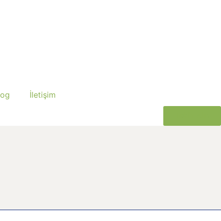
log
İletişim
Teklif Alın