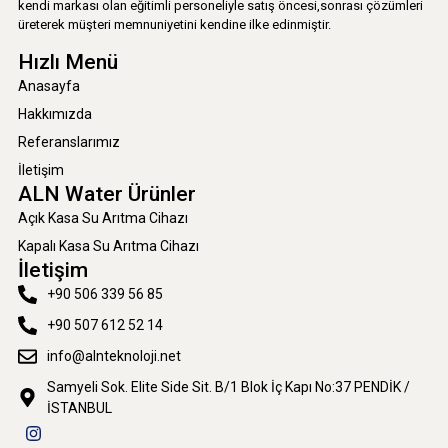
kendi markası olan eğitimli personeliyle satış öncesi,sonrası çözümleri
üreterek müşteri memnuniyetini kendine ilke edinmiştir.
Hızlı Menü
Anasayfa
Hakkımızda
Referanslarımız
İletişim
ALN Water Ürünler
Açık Kasa Su Arıtma Cihazı
Kapalı Kasa Su Arıtma Cihazı
İletişim
+90 506 339 56 85
+90 507 612 52 14
info@alnteknoloji.net
Samyeli Sok. Elite Side Sit. B/1 Blok İç Kapı No:37 PENDİK /
İSTANBUL